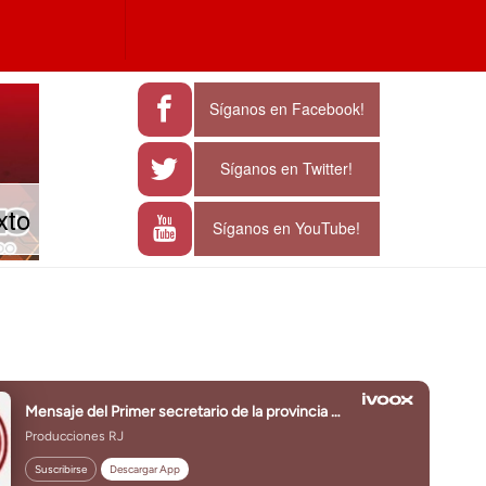
a
e characters for results.
Síganos en Facebook!
Síganos en Twitter!
xto
Síganos en YouTube!
J