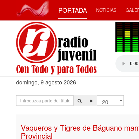
PORTADA
NOTICIAS
GALE
domingo, 9 agosto 2026
Introduzca parte del título
Cantidad a most
Vaqueros y Tigres de Báguano mant
Provincial