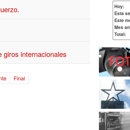
Hoy:
fuerzo.
Esta s
Este m
Mes ant
Total:
e giros internacionales
nte
Final