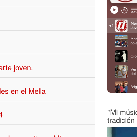
arte joven.
es en el Mella
"Mi músi
4
tradición