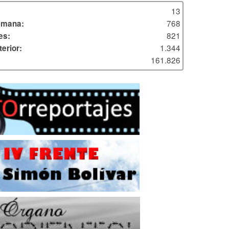
13
768
emana:
821
es:
1.344
erior:
161.826