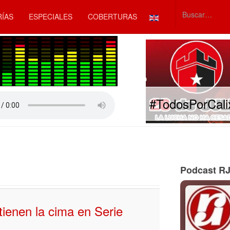
Seleccione su idiom
RÍAS
ESPECIALES
COBERTURAS
Type 2 or mor
#TodosPorCali
rar
Podcast R
ienen la cima en Serie