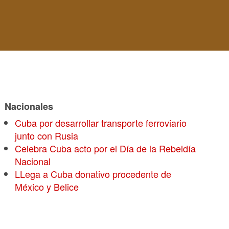
Nacionales
Cuba por desarrollar transporte ferroviario
junto con Rusia
Celebra Cuba acto por el Día de la Rebeldía
Nacional
LLega a Cuba donativo procedente de
México y Belice