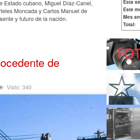
Esta s
 de Estado cubano, Miguel Díaz-Canel,
Este m
arteles Moncada y Carlos Manuel de
Mes ant
ente y futuro de la nación.
Total:
rocedente de
Visto: 340