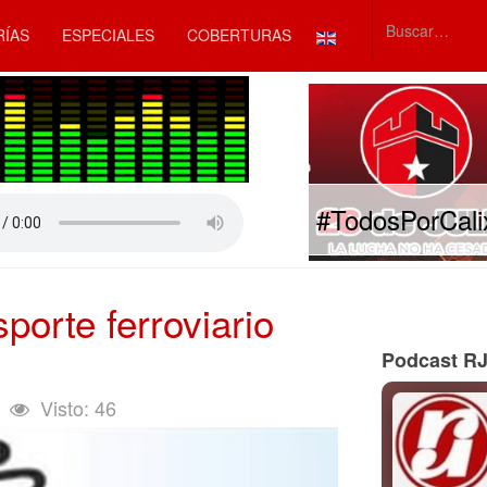
Seleccione su idiom
RÍAS
ESPECIALES
COBERTURAS
Type 2 or mor
#TodosPorCali
porte ferroviario
Podcast R
Visto: 46