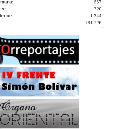
667
emana:
720
es:
1.344
erior:
161.725