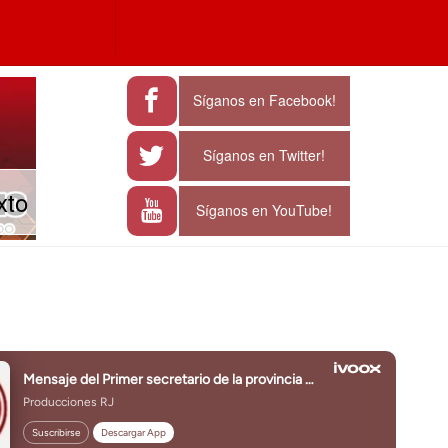
a
e characters for results.
Síganos en Facebook!
Síganos en Twitter!
xto
Síganos en YouTube!
J