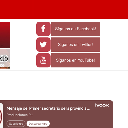
a
e characters for results.
Síganos en Facebook!
Síganos en Twitter!
xto
Síganos en YouTube!
J