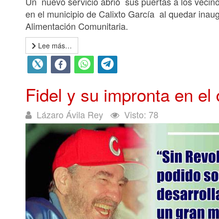
Un nuevo servicio abrió sus puertas a los veci
en el municipio de Calixto García al quedar inaug
Alimentación Comunitaria.
Lee más…
Fidel y su impronta en el 
Lázaro Ávila Rey
Visto: 78