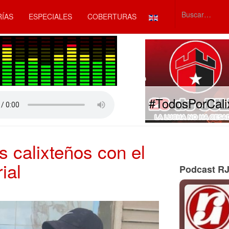
Seleccione su idiom
RÍAS
ESPECIALES
COBERTURAS
Type 2 or mor
#TodosPorCali
 calixteños con el
ial
Podcast R