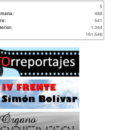
5
488
emana:
541
es:
1.344
erior:
161.546