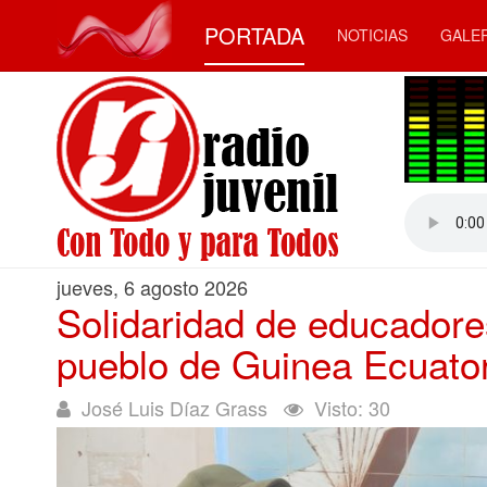
PORTADA
NOTICIAS
GALE
jueves, 6 agosto 2026
Solidaridad de educadores
pueblo de Guinea Ecuator
José Luis Díaz Grass
Visto: 30