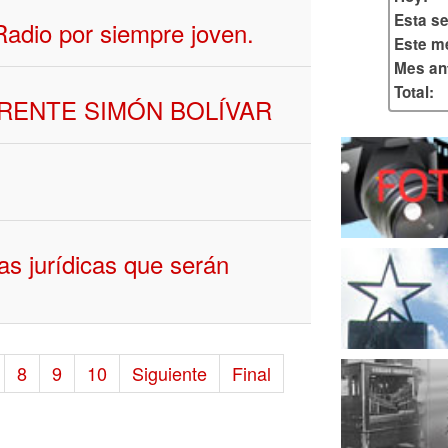
Esta s
Radio por siempre joven.
Este m
Mes ant
Total:
FRENTE SIMÓN BOLÍVAR
s jurídicas que serán
8
9
10
Siguiente
Final