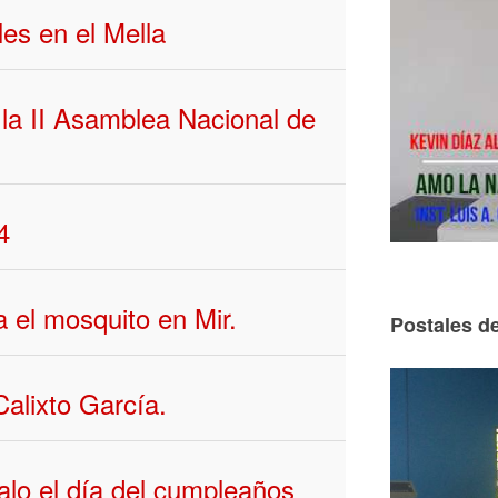
es en el Mella
la II Asamblea Nacional de
4
a el mosquito en Mir.
Postales de
Calixto García.
lo el día del cumpleaños