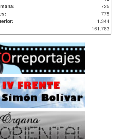
725
emana:
778
es:
1.344
erior:
161.783