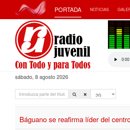
PORTADA
NOTICIAS
GALE
sábado, 8 agosto 2026
Introduzca parte del título
Cantidad a most
Báguano se reafirma líder del centro