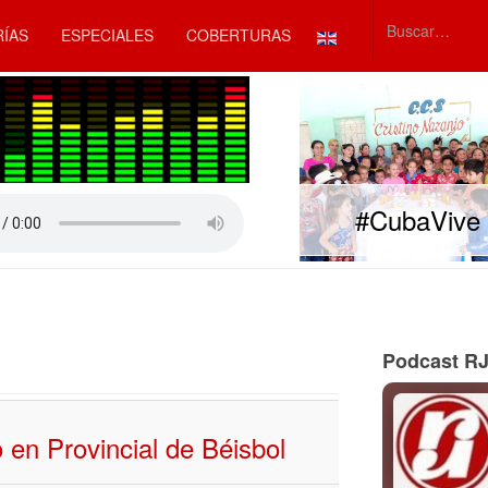
Seleccione su idiom
RÍAS
ESPECIALES
COBERTURAS
Type 2 or mor
#CubaVive
rar
Podcast R
 en Provincial de Béisbol