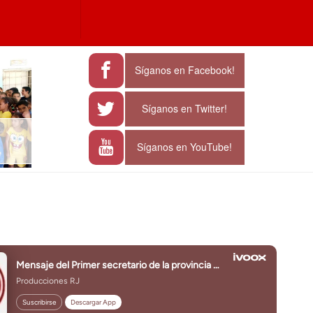
a
e characters for results.
Síganos en Facebook!
Síganos en Twitter!
Síganos en YouTube!
J