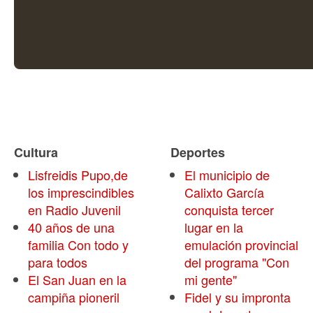
Cultura
Deportes
Lisfreidis Pupo,de
El municipio de
los imprescindibles
Calixto García
en Radio Juvenil
conquista tercer
40 años de una
lugar en la
familia Con todo y
emulación provincial
para todos
del programa "Con
El San Juan en la
mi gente"
campiña pioneril
Fidel y su impronta