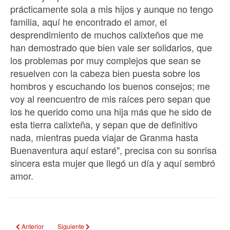
prácticamente sola a mis hijos y aunque no tengo
familia, aquí he encontrado el amor, el
desprendimiento de muchos calixteños que me
han demostrado que bien vale ser solidarios, que
los problemas por muy complejos que sean se
resuelven con la cabeza bien puesta sobre los
hombros y escuchando los buenos consejos; me
voy al reencuentro de mis raíces pero sepan que
los he querido como una hija más que he sido de
esta tierra calixteña, y sepan que de definitivo
nada, mientras pueda viajar de Granma hasta
Buenaventura aquí estaré", precisa con su sonrisa
sincera esta mujer que llegó un día y aquí sembró
amor.
Artículo anterior: Nuevos licenciados en Educación Primaria
Artículo siguiente: La estabilidad caracteriza al programa de l
Anterior
Siguiente