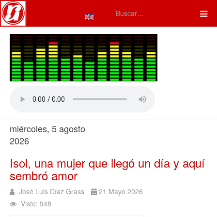
Seleccione su idioma
Type 2 or more characters fo
miércoles, 5 agosto
2026
Isol, una mujer que llegó un día y aquí
sembró amor
José Luis Díaz Grass
21 Mayo 2026
Visto: 948