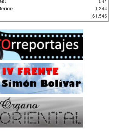
541
es:
1.344
erior:
161.546