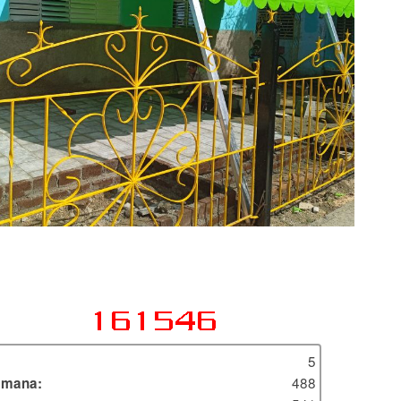
5
488
emana: