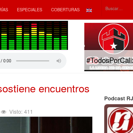
Seleccione su idiom
RÍAS
ESPECIALES
COBERTURAS
Type 2 or mor
#TodosPorCali
sostiene encuentros
Podcast R
Visto: 411