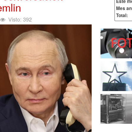
Este m
emlin
Mes ant
Total:
Visto: 392