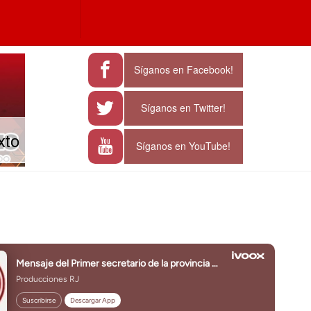
a
e characters for results.
Síganos en Facebook!
Síganos en Twitter!
xto
Síganos en YouTube!
J