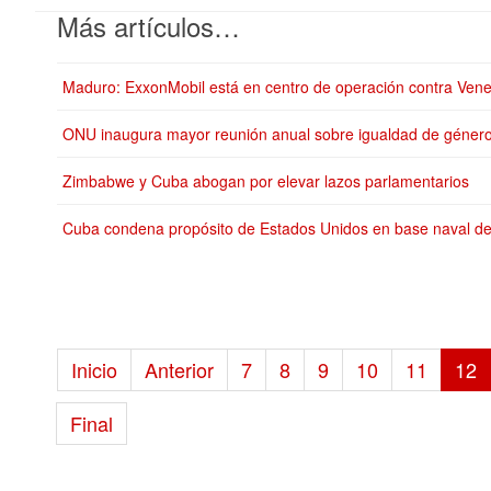
Más artículos…
Maduro: ExxonMobil está en centro de operación contra Ven
ONU inaugura mayor reunión anual sobre igualdad de géner
Zimbabwe y Cuba abogan por elevar lazos parlamentarios
Cuba condena propósito de Estados Unidos en base naval 
Inicio
Anterior
7
8
9
10
11
12
Final