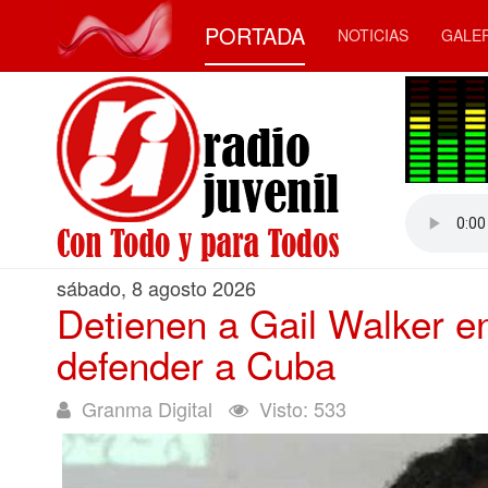
PORTADA
NOTICIAS
GALE
sábado, 8 agosto 2026
Detienen a Gail Walker e
defender a Cuba
Granma Digital
Visto: 533