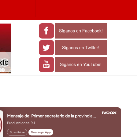
a
e characters for results.
Síganos en Facebook!
Síganos en Twitter!
xto
Síganos en YouTube!
J