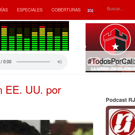
Seleccione su idiom
RÍAS
ESPECIALES
COBERTURAS
Type 2 or mor
#TodosPorCali
n EE. UU. por
Podcast R