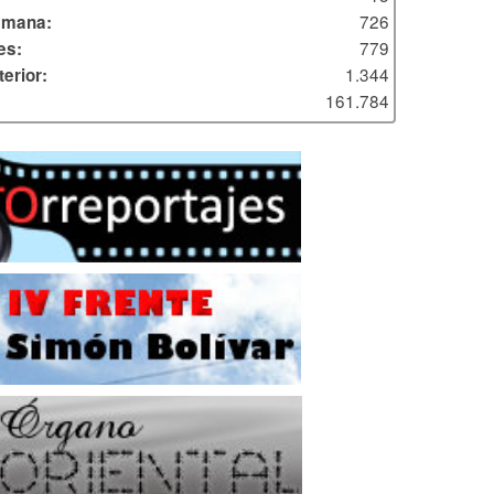
726
emana:
779
es:
1.344
erior:
161.784