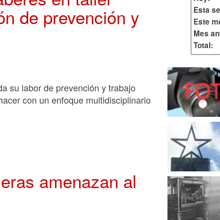
ón de prevención y
Esta s
Este m
Mes ant
Total:
da su labor de prevención y trabajo
acer con un enfoque multidisciplinario
aneras amenazan al