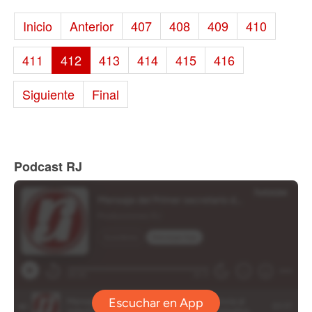
Inicio
Anterior
407
408
409
410
411
412
413
414
415
416
Siguiente
Final
Podcast RJ