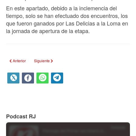
En este apartado, debido a la inclemencia del
tiempo, solo se han efectuado dos encuentros, los
que fueron ganados por Las Delicias a la Loma en
la jornada de apertura de la etapa.
Artículo anterior: Por primera vez dos calixteños a los juegos más antiguos 
Artículo siguiente: Cachorros suben al cuarto lugar en Serie 6
Anterior
Siguiente
Podcast RJ