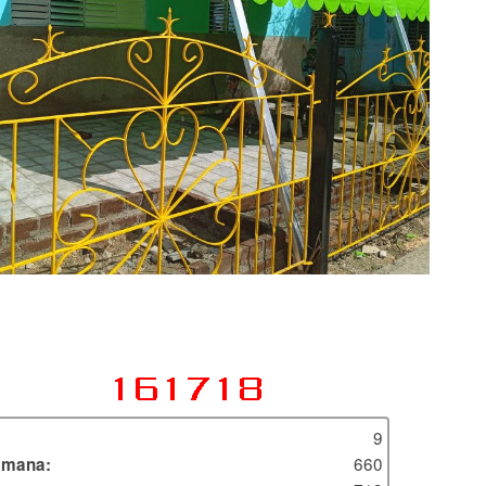
9
660
emana: