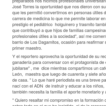
preparados nos hicimos profesionales universita
José Torres la oportunidad que nos dieron con su
que les permitió convertirnos en personas útiles
carrera de medicina lo que me permite laborar en
prestigio el pediátrico holguinero y trasmito tam
que contribuyó a que hijos de familias campesin
profesionales útiles a la sociedad", así me comentó
barrio de Los Dagamitos, ocasión para reafirmar s
primer maestro.
Y el reportero aprovecha la oportunidad de su rec
ganadería para conversar con el protagonista de 
jubilarse" , me dice mientras compartimos un ca
León, maestra que luego de cuarenta y siete añ
de casa. " Lo que haré periodista es una breve p
nací con el ADN de instruir y educar a los niños,
también necesita la familia el aporte monetario y 
" Quiero resaltar mi compromiso en la formación 
sobre todo en el que he insistido, el de la respo