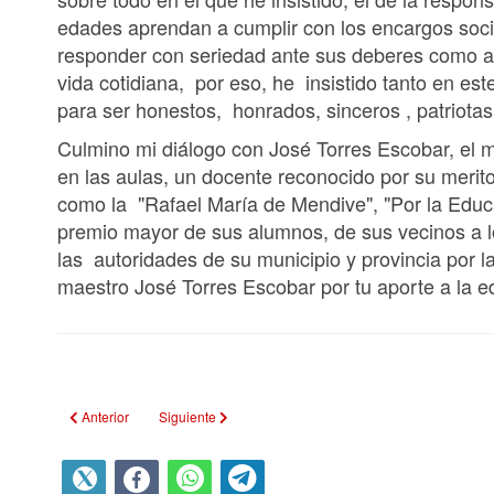
edades aprendan a cumplir con los encargos soci
responder con seriedad ante sus deberes como a
vida cotidiana, por eso, he insistido tanto en es
para ser honestos, honrados, sinceros , patriotas
Culmino mi diálogo con José Torres Escobar, el 
en las aulas, un docente reconocido por su merito
como la "Rafael María de Mendive", "Por la Educa
premio mayor de sus alumnos, de sus vecinos a l
las autoridades de su municipio y provincia por la
maestro José Torres Escobar por tu aporte a la 
Artículo anterior: Rinden homenaje a Fidel trabajadores de la prensa e
Artículo siguiente: Volver a Las Guásimas
Anterior
Siguiente