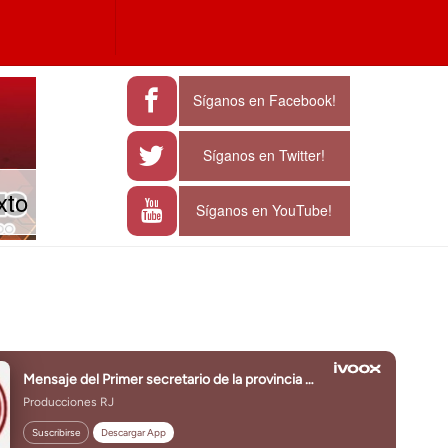
a
e characters for results.
Síganos en Facebook!
Síganos en Twitter!
xto
Síganos en YouTube!
J