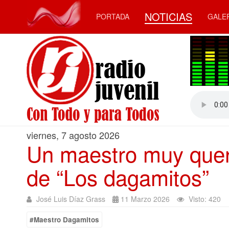
NOTICIAS
PORTADA
GALE
viernes, 7 agosto 2026
Un maestro muy queri
de “Los dagamitos”
José Luis Díaz Grass
11 Marzo 2026
Visto: 420
#Maestro Dagamitos