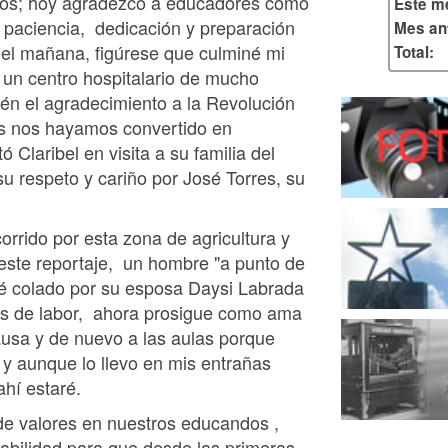
rios; hoy agradezco a educadores como
Este m
 paciencia, dedicación y preparación
Mes ant
 del mañana, figúrese que culminé mi
Total:
 un centro hospitalario de mucho
bién el agradecimiento a la Revolución
as nos hayamos convertido en
 Claribel en visita a su familia del
u respeto y cariño por José Torres, su
orrido por esta zona de agricultura y
este reportaje, un hombre "a punto de
fé colado por su esposa Daysi Labrada
os de labor, ahora prosigue como ama
ausa y de nuevo a las aulas porque
 y aunque lo llevo en mis entrañas
ahí estaré.
de valores en nuestros educandos ,
nsabilidad para que desde las primeras