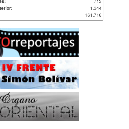
713
es:
1.344
erior:
161.718