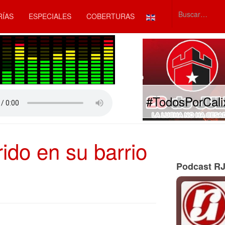
Seleccione su idiom
RÍAS
ESPECIALES
COBERTURAS
Type 2 or mor
#TodosPorCali
do en su barrio
Podcast R