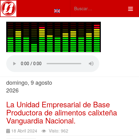
Seleccione su idioma
Type 2 or more characters fo
domingo, 9 agosto
2026
La Unidad Empresarial de Base
Productora de alimentos calixteña
Vanguardia Nacional.
18 Abril 2024
Visto: 962