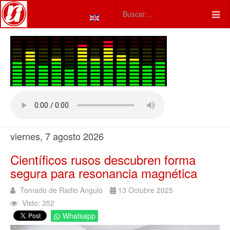
Seleccione su idioma
Type 2 or more characters fo
viernes, 7 agosto 2026
Científicos rusos descubren forma
segura para resonancia magnética
Tomado de Radio Angulo
13 Octubre 2025
Visto: 352
Whatsapp