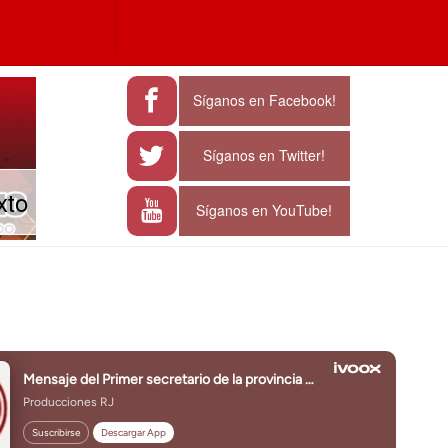
a
e characters for results.
Síganos en Facebook!
Síganos en Twitter!
xto
Síganos en YouTube!
J