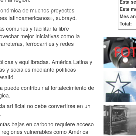
Esta s
Este m
 económica de muchos proyectos
Mes ant
ses latinoamericanos», subrayó.
Total:
as comunes y facilitar la libre
ovechar mejor iniciativas como la
rreteras, ferrocarriles y redes
lidas y equilibradas. América Latina y
s y sociales mediante políticas
esaltó.
a puede contribuir al fortalecimiento de
gica.
cia artificial no debe convertirse en un
.
mías bajas en carbono requiere acceso
en regiones vulnerables como América