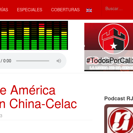
Seleccione su idiom
RÍAS
ESPECIALES
COBERTURAS
Type 2 or mor
#TodosPorCali
de América
ón China-Celac
Podcast R
13