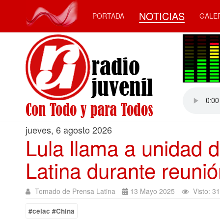
NOTICIAS
PORTADA
GALE
jueves, 6 agosto 2026
Lula llama a unidad 
Latina durante reuni
Tomado de Prensa Latina
13 Mayo 2025
Visto: 3
#celac #China