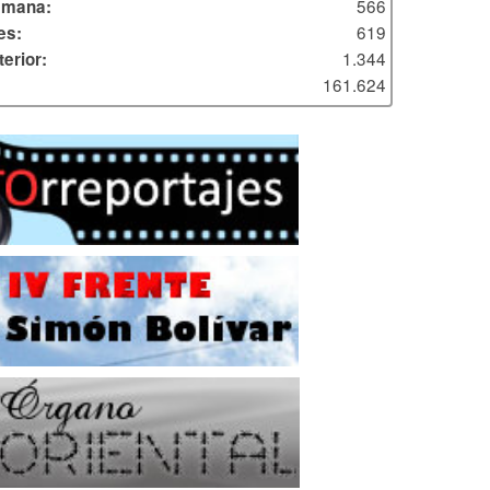
566
emana:
619
es:
1.344
erior:
161.624