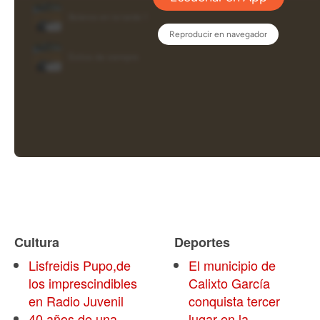
Cultura
Deportes
Lisfreidis Pupo,de
El municipio de
los imprescindibles
Calixto García
en Radio Juvenil
conquista tercer
40 años de una
lugar en la