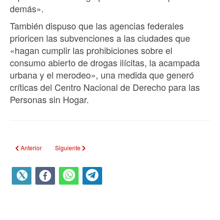
demás».
También dispuso que las agencias federales
prioricen las subvenciones a las ciudades que
«hagan cumplir las prohibiciones sobre el
consumo abierto de drogas ilícitas, la acampada
urbana y el merodeo», una medida que generó
críticas del Centro Nacional de Derecho para las
Personas sin Hogar.
Artículo anterior: Putin expresó a Trump condiciones de Rusia para fin del u
Artículo siguiente: Cubano agradecido evoca a Fidel Castro
Anterior
Siguiente