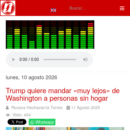
Seleccione su idioma
Type 2 or more characters fo
lunes, 10 agosto 2026
Trump quiere mandar «muy lejos» de
Washington a personas sin hogar
Roxana Hechavarría Torres
11 Agosto 2025
Visto: 404
Whatsapp