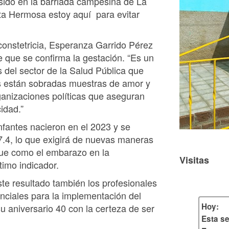
sido en la barriada campesina de La
sta Hermosa estoy aquí para evitar
constetricia, Esperanza Garrido Pérez
e que se confirma la gestación. “Es un
 del sector de la Salud Pública que
s están sobradas muestras de amor y
anizaciones políticas que aseguran
idad.”
nfantes nacieron en el 2023 y se
7.4, lo que exigirá de nuevas maneras
que como el embarazo en la
Visitas
ltimo indicador.
te resultado también los profesionales
enciales para la implementación del
Hoy:
u aniversario 40 con la certeza de ser
Esta s