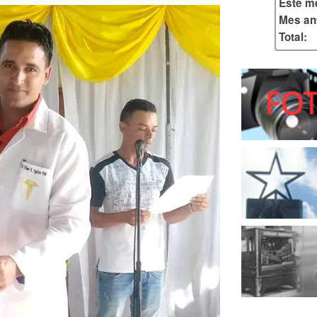
Este m
Mes ant
Total: