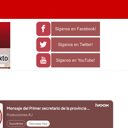
a
e characters for results.
Síganos en Facebook!
Síganos en Twitter!
xto
Síganos en YouTube!
J