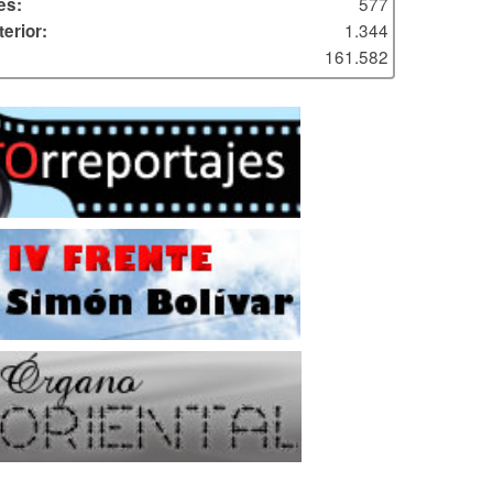
577
es:
1.344
erior:
161.582