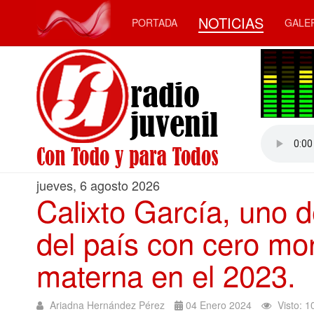
NOTICIAS
PORTADA
GALE
jueves, 6 agosto 2026
Calixto García, uno d
del país con cero mort
materna en el 2023.
Ariadna Hernández Pérez
04 Enero 2024
Visto: 1