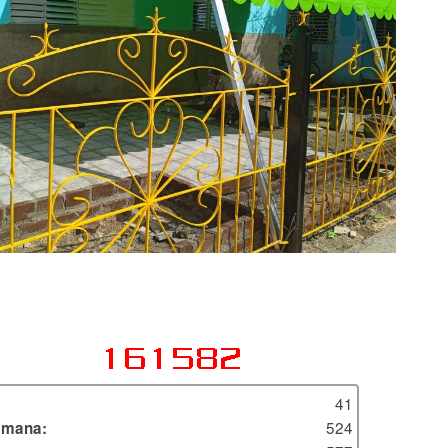
41
524
emana: