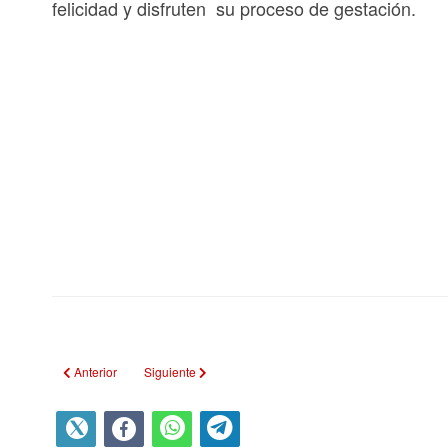
felicidad y disfruten su proceso de gestación.
Artículo anterior: Conmemoran aniversario 65 de la policía Nacional R
Artículo siguiente: Una gran fiesta de pueblo, a lo calixte
Anterior
Siguiente