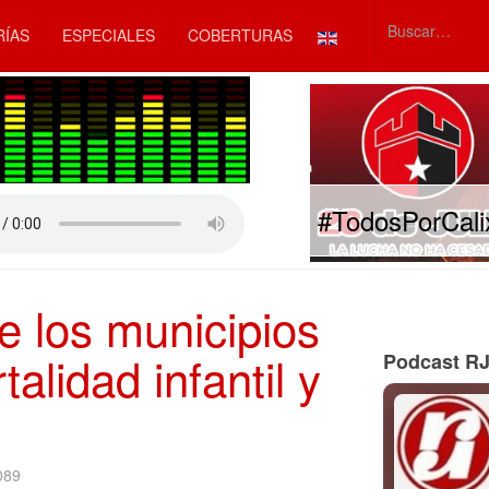
Seleccione su idiom
RÍAS
ESPECIALES
COBERTURAS
Type 2 or mor
#TodosPorCali
e los municipios
alidad infantil y
Podcast R
089