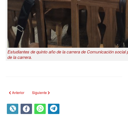
Estudiantes de quinto año de la carrera de Comunicación social 
de la carrera.
Artículo anterior: CORO CON GUITARRA Y SON
Artículo siguiente: ALTAR DE CUBANIA
Anterior
Siguiente