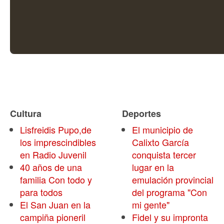
Cultura
Deportes
Lisfreidis Pupo,de
El municipio de
los imprescindibles
Calixto García
en Radio Juvenil
conquista tercer
40 años de una
lugar en la
familia Con todo y
emulación provincial
para todos
del programa "Con
El San Juan en la
mi gente"
campiña pioneril
Fidel y su impronta