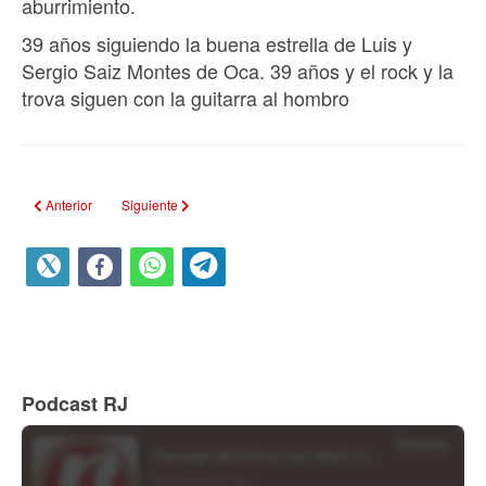
aburrimiento.
39 años siguiendo la buena estrella de Luis y
Sergio Saiz Montes de Oca. 39 años y el rock y la
trova siguen con la guitarra al hombro
Artículo anterior: ALTAR DE CUBANIA
Artículo siguiente: JUANITO Y SU PAISAJE NAIF
Anterior
Siguiente
Podcast RJ