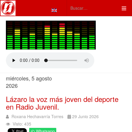
Seleccione su idioma
Type 2 or more characters fo
miércoles, 5 agosto
2026
Lázaro la voz más joven del deporte
en Radio Juvenil.
Roxana Hechavarría Torres
29 Junio 2026
Visto: 435
Whatsapp