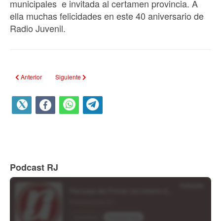
municipales e invitada al certamen provincia. A
ella muchas felicidades en este 40 aniversario de
Radio Juvenil.
Artículo anterior: 40 y palante
Artículo siguiente: Rogelia Segura una educadora muy respe
Anterior
Siguiente
Podcast RJ